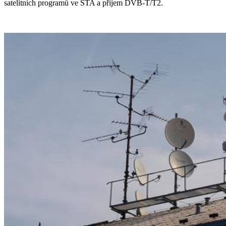
satelitních programů ve STA a příjem DVB-T/T2.