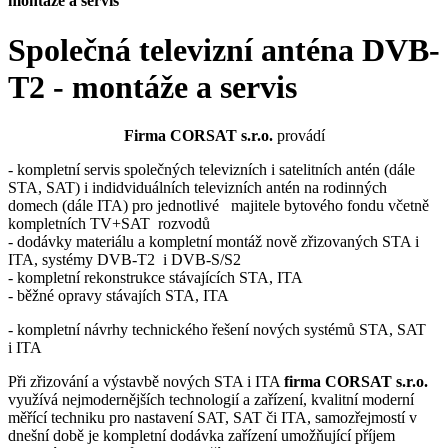
montáže a servis
Společná televizní anténa DVB-
T2 - montáže a servis
Firma CORSAT s.r.o.
provádí
- kompletní servis společných televizních i satelitních antén (dále
STA, SAT) i indidviduálních televizních antén na rodinných
domech (dále ITA) pro jednotlivé majitele bytového fondu včetně
kompletních TV+SAT rozvodů
- dodávky materiálu a kompletní montáž nově zřizovaných STA i
ITA, systémy DVB-T2 i DVB-S/S2
- kompletní rekonstrukce stávajících STA, ITA
- běžné opravy stávajích STA, ITA
- kompletní návrhy technického řešení nových systémů STA, SAT
i ITA
Při zřizování a výstavbě nových STA i ITA
firma CORSAT s.r.o.
využívá nejmodernějších technologií a zařízení, kvalitní moderní
měřící techniku pro nastavení SAT, SAT či ITA, samozřejmostí v
dnešní době je kompletní dodávka zařízení umožňující příjem