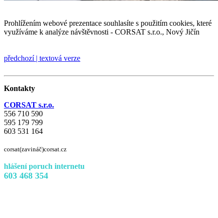
Prohlížením webové prezentace souhlasíte s použitím cookies, které
využíváme k analýze návštěvnosti - CORSAT s.r.o., Nový Jičín
předchozí
|
textová verze
Kontakty
CORSAT s.r.o.
556 710 590
595 179 799
603 531 164
corsat(zavináč)corsat.cz
hlášení poruch internetu
603 468 354