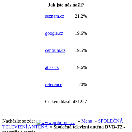
Jak jste nás našli?
seznam.cz
21,2%
google.cz
19,6%
centrum.cz
19,5%
atlas.cz
19,6%
reference
20%
Celkem hlasů: 431227
Nacházíte se zde:
»
Menu
»
SPOLEČNÁ
TELEVIZNÍ ANTÉNA
»
Společná televizní anténa DVB-T2 -